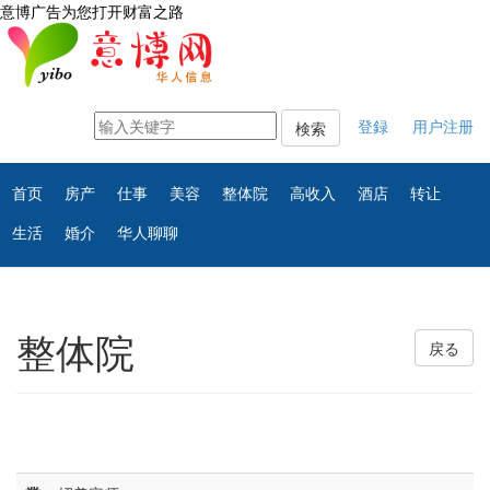
意博广告为您打开财富之路
登録
用户注册
検索
首页
房产
仕事
美容
整体院
高收入
酒店
转让
生活
婚介
华人聊聊
整体院
戻る