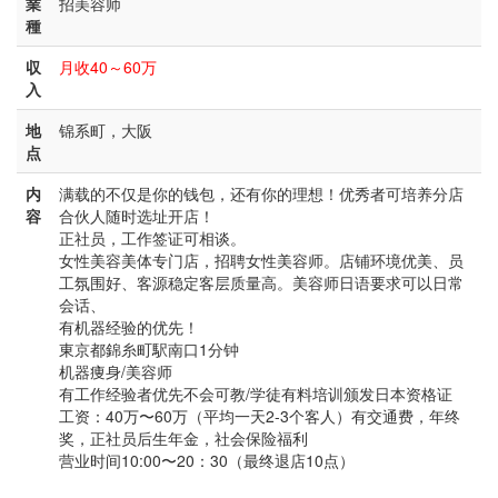
業
招美容师
種
収
月收40～60万
入
地
锦系町，大阪
点
内
满载的不仅是你的钱包，还有你的理想！优秀者可培养分店
容
合伙人随时选址开店！
正社员，工作签证可相谈。
女性美容美体专门店，招聘女性美容师。店铺环境优美、员
工氛围好、客源稳定客层质量高。美容师日语要求可以日常
会话、
有机器经验的优先！
東京都錦糸町駅南口1分钟
机器痩身/美容师
有工作经验者优先不会可教/学徒有料培训颁发日本资格证
工资：40万〜60万（平均一天2-3个客人）有交通费，年终
奖，正社员后生年金，社会保险福利
营业时间10:00〜20：30（最终退店10点）