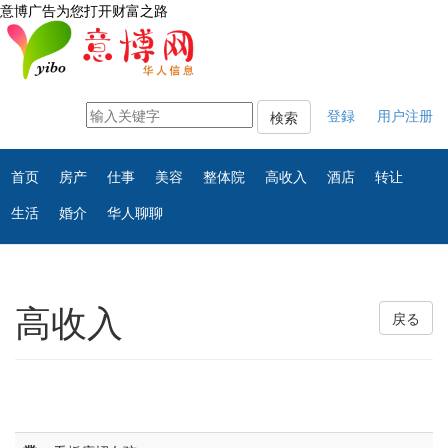
意博广告为您打开财富之路
登録
用户注册
検索
首页
房产
仕事
美容
整体院
高收入
酒店
转让
生活
婚介
华人聊聊
高收入
戻る