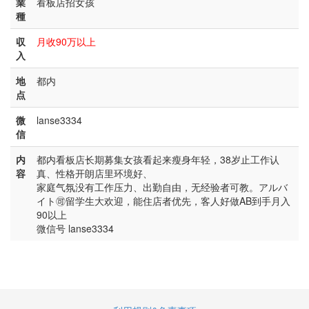
業
看板店招女孩
種
収
月收90万以上
入
地
都内
点
微
lanse3334
信
内
都内看板店长期募集女孩看起来瘦身年轻，38岁止工作认
容
真、性格开朗店里环境好、
家庭气氛没有工作压力、出勤自由，无经验者可教。アルバ
イト🉑️留学生大欢迎，能住店者优先，客人好做AB到手月入
90以上
微信号 lanse3334