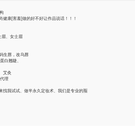
构
健康[害羞]做的好不好让作品说话！！！
男士眉、女士眉
、妈生唇，改乌唇
、蛋白翘睫、
、艾灸
品代理
找我试试、做半永久定妆术、我们是专业的🈯️