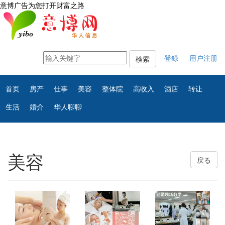
意博广告为您打开财富之路
登録
用户注册
検索
首页
房产
仕事
美容
整体院
高收入
酒店
转让
生活
婚介
华人聊聊
美容
戻る