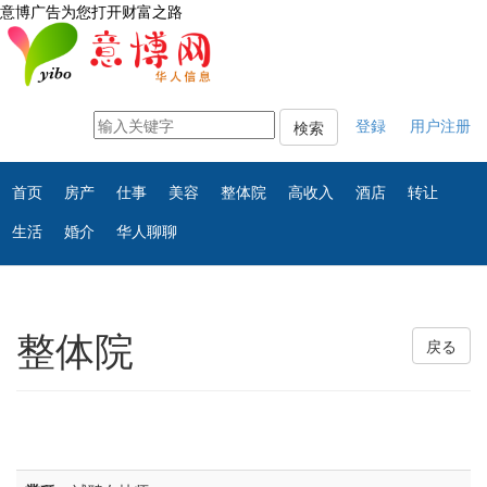
意博广告为您打开财富之路
登録
用户注册
検索
首页
房产
仕事
美容
整体院
高收入
酒店
转让
生活
婚介
华人聊聊
整体院
戻る