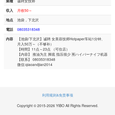
業種
诚聘女技师
収入
月收50～
地点
池袋，下北沢
電話
08035318348
内容
【池袋/下北沢】诚聘 女美容技师Hotpaper车站1分钟、
月入50万～（不够补）
【時間】11点～23点 （可住店）
【内容】 推油为主 脚底 指压很少 🈶ハイパーナイフ机器
【联系】 08035318348
微信:qiaoandjian2014
利用规则&免责事项
Copyright © 2015-2026 YIBO All Rights Reserved.